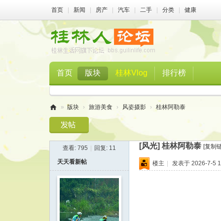
首页
|
新闻
|
房产
|
汽车
|
二手
|
分类
|
健康
首页
版块
桂林Vlog
排行榜
»
版块
›
旅游美食
›
风姿摄影
›
桂林阿勒泰
桂
林
[风光]
桂林阿勒泰
[复制链
查看:
795
|
回复:
11
人
天天看新帖
楼主
|
发表于 2026-7-5 1
论
坛