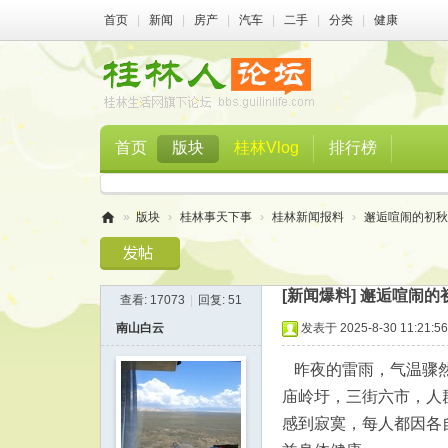
首页
|
新闻
|
房产
|
汽车
|
二手
|
分类
|
健康
首页
版块
桂林Vlog
排行榜
»
版块
›
桂林事天下事
›
桂林新闻报料
›
邂逅喧闹的初秋
桂
林
[新闻爆料]
邂逅喧闹的
查看:
17073
|
回复:
51
人
南山白云
发表于 2025-8-30 11:21:56
论
坛
昨夜的雷雨，气温骤然
庙岭圩，三街六市，人
感到寂寞，每人都因各