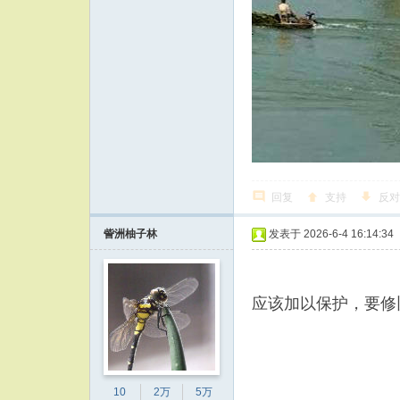
回复
支持
反对
訾洲柚子林
发表于 2026-6-4 16:14:34
应该加以保护，要修
10
2万
5万