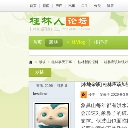
首页
|
新闻
|
房产
|
汽车
|
二手
|
分类
|
健康
首页
版块
桂林Vlog
排行榜
»
版块
›
桂林事天下事
›
桂林新闻报料
›
桂林应该加强对
桂
林
[本地杂谈]
桂林应该加
查看:
2196
|
回复:
8
人
kweiliner
楼主
|
发表于 2026-6-3 0
论
坛
象鼻山每年都有洪水
会加速对象鼻子的破
支撑。伏波山也面临