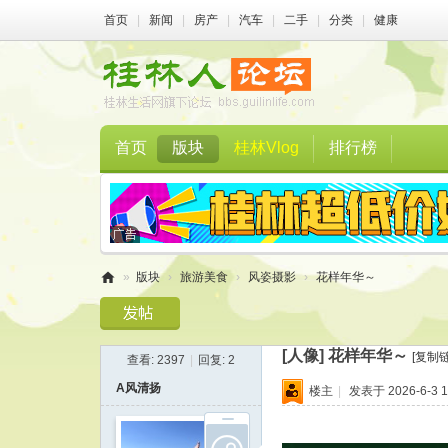
首页
|
新闻
|
房产
|
汽车
|
二手
|
分类
|
健康
首页
版块
桂林Vlog
排行榜
»
版块
›
旅游美食
›
风姿摄影
›
花样年华～
桂
林
[人像]
花样年华～
[复制链
查看:
2397
|
回复:
2
人
A风清扬
楼主
|
发表于 2026-6-3 1
论
坛