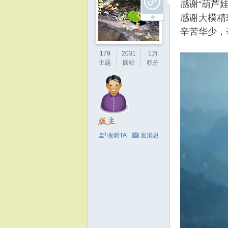
感谢“葫芦
感谢大模精
辛苦华少，
179
2031
1万
主题
回帖
积分
收听TA
发消息