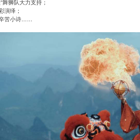
娃”舞狮队大力支持；
彩演绎；
辛苦小诗……