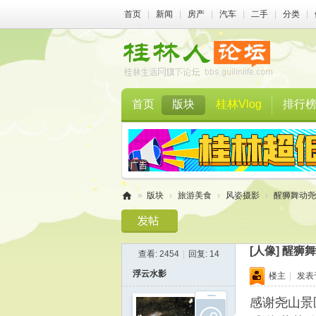
首页
|
新闻
|
房产
|
汽车
|
二手
|
分类
|
首页
版块
桂林Vlog
排行
»
版块
›
旅游美食
›
风姿摄影
›
醒狮舞动尧
桂
林
[人像]
醒狮舞
查看:
2454
|
回复:
14
人
浮云水影
楼主
|
发表于 
论
坛
感谢尧山景