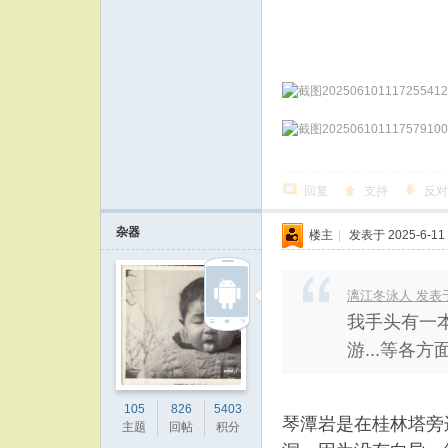
回复
支持
反对
杂器
楼主
|
发表于 2025-6-11 
漓江冬泳人 发表于 20
我手头有一
游...等各方
105
826
5403
琴潭岩是在桂林塔旁
主题
回帖
积分