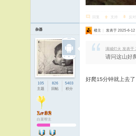
回复
支持
反对
杂器
楼主
|
发表于 2025-6-12 
满城灯火 发表于 202
请问这山好
好爬15分钟就上去了
105
826
5403
主题
回帖
积分
白菜帮主