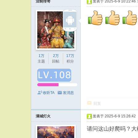
法制传奇
发表于 2025-6-9 10:22:46
1万
2万
17万
主题
回帖
积分
收听TA
发消息
回复
满城灯火
发表于 2025-6-9 15:26:42
请问这山好爬吗？大