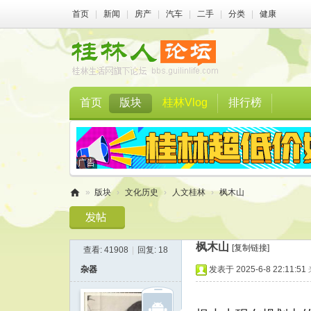
首页
|
新闻
|
房产
|
汽车
|
二手
|
分类
|
健康
首页
版块
桂林Vlog
排行榜
»
版块
›
文化历史
›
人文桂林
›
枫木山
桂
林
枫木山
[复制链接]
查看:
41908
|
回复:
18
人
杂器
发表于 2025-6-8 22:11:51
论
坛