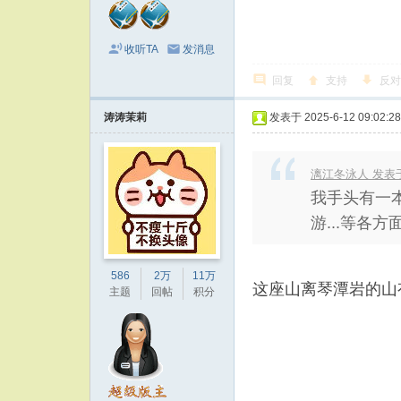
收听TA
发消息
回复
支持
反对
涛涛茉莉
发表于 2025-6-12 09:02:28
漓江冬泳人 发表于 20
我手头有一
游...等各方
586
2万
11万
这座山离琴潭岩的山
主题
回帖
积分