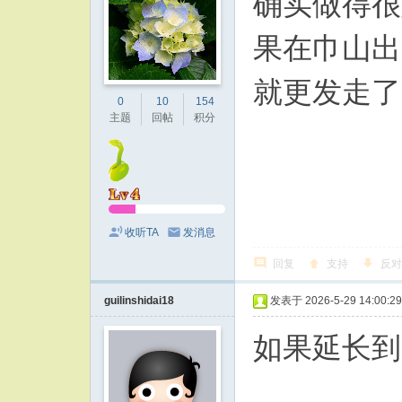
确实做得很
果在巾山出
就更发走了
0
10
154
主题
回帖
积分
收听TA
发消息
回复
支持
反对
guilinshidai18
发表于 2026-5-29 14:00:29
如果延长到