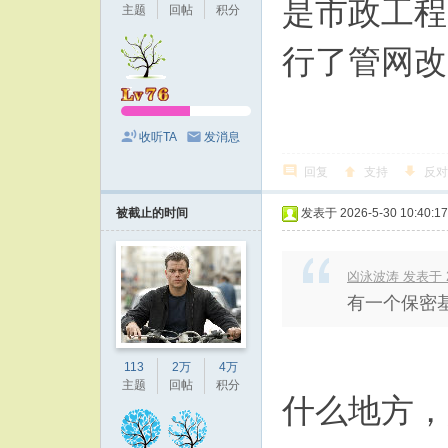
是市政工程
主题
回帖
积分
行了管网改
收听TA
发消息
回复
支持
反对
被截止的时间
发表于 2026-5-30 10:40:17
凶泳波涛 发表于 202
有一个保密
113
2万
4万
主题
回帖
积分
什么地方，