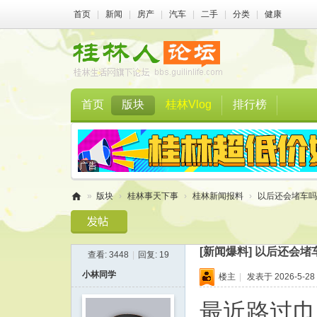
首页
|
新闻
|
房产
|
汽车
|
二手
|
分类
|
健康
首页
版块
桂林Vlog
排行榜
»
版块
›
桂林事天下事
›
桂林新闻报料
›
以后还会堵车吗？
桂
林
[新闻爆料]
以后还会堵
查看:
3448
|
回复:
19
人
小林同学
楼主
|
发表于 2026-5-28 
论
坛
最近路过巾