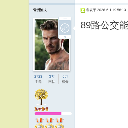
訾洲渔夫
发表于 2026-6-1 19:58:13
89路公交
2723
3万
6万
主题
回帖
积分