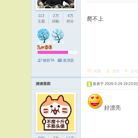
113
2万
4万
爬不上
主题
回帖
积分
收听TA
发消息
回复
支持
反对
涛涛茉莉
发表于 2026-5-29 19:23:02
好漂亮