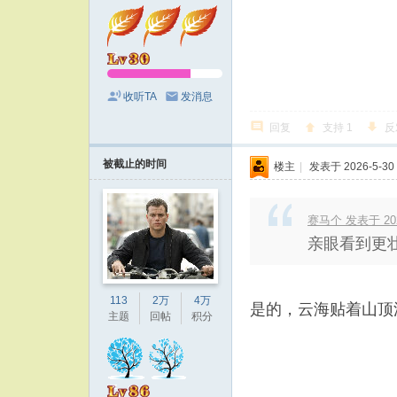
收听TA
发消息
回复
支持
1
反
被截止的时间
楼主
|
发表于 2026-5-30 
赛马个 发表于 2026
亲眼看到更
113
2万
4万
是的，云海贴着山顶
主题
回帖
积分