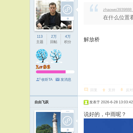
zhaowei3939888
在什么位置
113
2万
4万
解放桥
主题
回帖
积分
收听TA
发消息
回复
支持
反对
自由飞跃
发表于 2026-6-28 13:03:42
说好的，中雨呢？