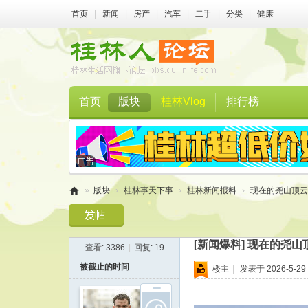
首页
|
新闻
|
房产
|
汽车
|
二手
|
分类
|
健康
首页
版块
桂林Vlog
排行榜
»
版块
›
桂林事天下事
›
桂林新闻报料
›
现在的尧山顶云
桂
林
[新闻爆料]
现在的尧山
查看:
3386
|
回复:
19
人
被截止的时间
楼主
|
发表于 2026-5-29 
论
坛