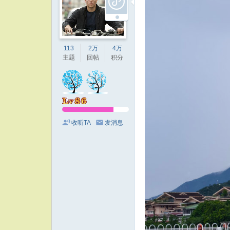
113
2万
4万
主题
回帖
积分
收听TA
发消息