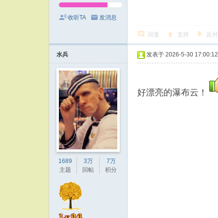
收听TA
发消息
回复
支持
反对
水兵
发表于 2026-5-30 17:00:12
好漂亮的瀑布云！
1689
3万
7万
主题
回帖
积分