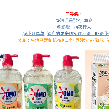
二等奖：
@河还是那河
算命
@影魔
雨夜行人
@小月单单
酒店的尾房阔实住不得，吓得我
奖品：生活网定制帆布包1个+奥妙洗洁精1瓶+