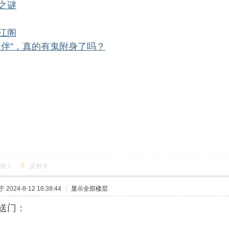
之谜
江阁
敲伴”，真的有鬼附身了吗？
支持
1
反对
0
2024-8-12 16:39:44
|
显示全部楼层
送门：