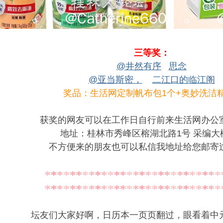
三等奖：
@井然有序
思念
@亚当斯密，
二江口的临江阁
奖品：生活网定制帆布包1个+奥妙洗洁
获奖的网友可以在工作日自行前来生活网办公
地址：桂林市秀峰区榕湖北路1号 采编大
不方便来的朋友也可以私信我地址给您邮寄
坛友们大家好啊，日历本一页页翻过，眼看着中