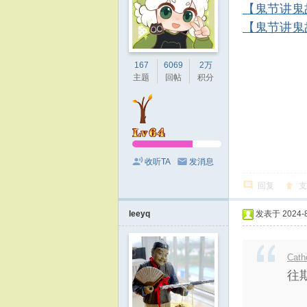
【鬼节讲鬼
【鬼节讲鬼
167
6069
2万
主题
回帖
积分
收听TA
发消息
回复
支
leeyq
发表于 2024-8-
Cath
往