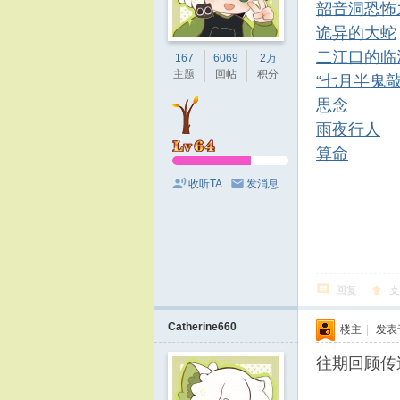
韶音洞恐怖
诡异的大蛇
二江口的临
167
6069
2万
主题
回帖
积分
“七月半鬼
思念
雨夜行人
算命
收听TA
发消息
回复
Catherine660
楼主
|
发表于 
往期回顾传