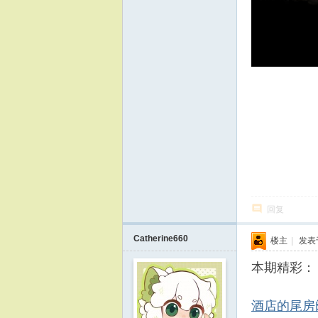
回复
Catherine660
楼主
|
发表于 
本期精彩：
酒店的尾房