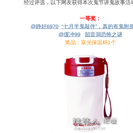
经过评选，以下网友获得本次鬼节讲鬼故事活
一等奖：
@静好6970
“七月半鬼敲伴”，真的有鬼附
@缓冲99
韶音洞恐怖之谜
奖品：富光保温杯1个