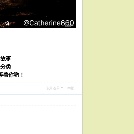
鬼故事
】
分类
等着你哟！
使用道具
举报