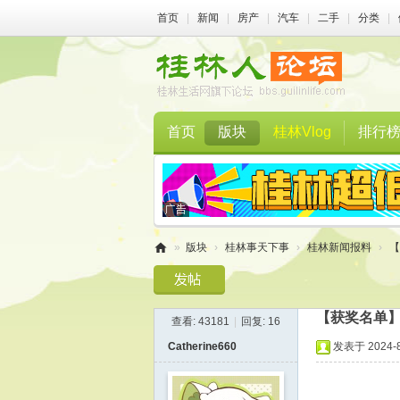
首页
|
新闻
|
房产
|
汽车
|
二手
|
分类
|
首页
版块
桂林Vlog
排行
»
版块
›
桂林事天下事
›
桂林新闻报料
›
【
桂
林
【获奖名单
查看:
43181
|
回复:
16
人
Catherine660
发表于 2024-8-
论
坛