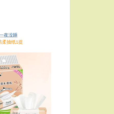
一夜没睡
洁柔抽纸1提