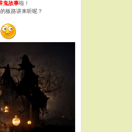
讲鬼故事
啦！
趣的板路讲来听呢？