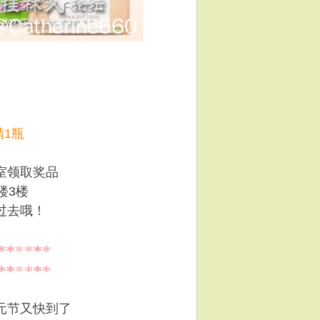
精1瓶
室领取奖品
楼3楼
过去哦！
元节又快到了